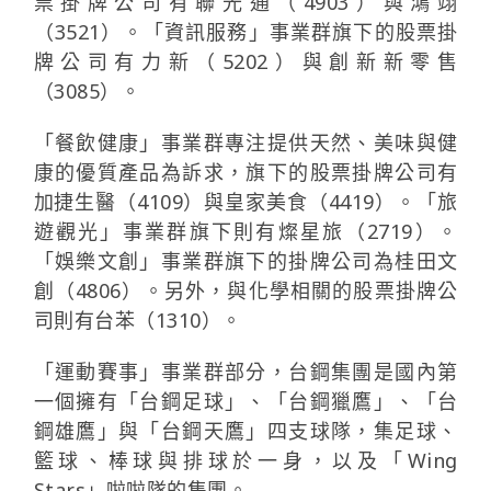
票掛牌公司有聯光通（4903）與鴻翊
（3521）。「資訊服務」事業群旗下的股票掛
牌公司有力新（5202）與創新新零售
（3085）。
「餐飲健康」事業群專注提供天然、美味與健
康的優質產品為訴求，旗下的股票掛牌公司有
加捷生醫（4109）與皇家美食（4419）。「旅
遊觀光」事業群旗下則有燦星旅（2719）。
「娛樂文創」事業群旗下的掛牌公司為桂田文
創（4806）。另外，與化學相關的股票掛牌公
司則有台苯（1310）。
「運動賽事」事業群部分，台鋼集團是國內第
一個擁有「台鋼足球」、「台鋼獵鷹」、「台
鋼雄鷹」與「台鋼天鷹」四支球隊，集足球、
籃球、棒球與排球於一身，以及「Wing
Stars」啦啦隊的集團。